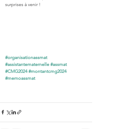
surprises à venir !
#organisationassmat
#assistantematernelle
#assmat
#CMG2024
#montantcmg2024
#memoassmat