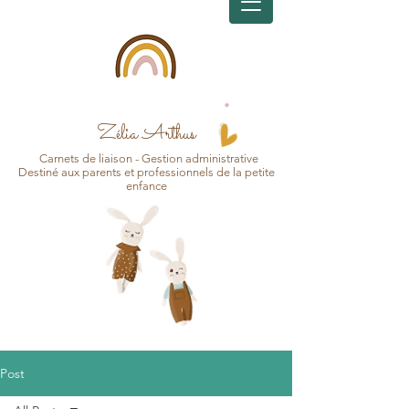
Zélia Arthus
Carnets d
e
liaison - Gesti
on
administrative
Destin
é aux pa
r
ents et professionnels de la petite
enfance
Post