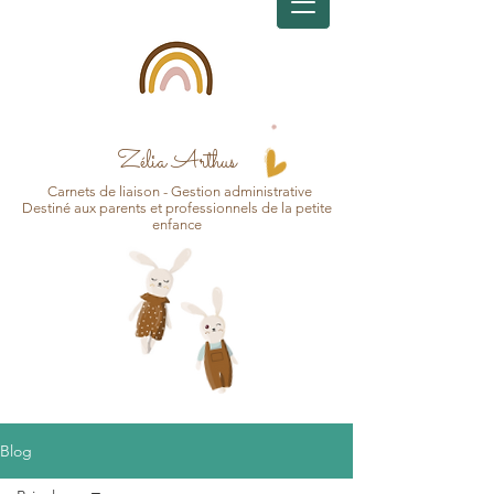
Zélia Arthus
Carnets d
e
liaison - Gesti
on
administrative
Destin
é aux pa
r
ents et professionnels de la petite
enfance
Blog