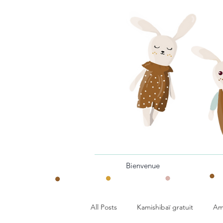
Bienvenue
All Posts
Kamishibaï gratuit
Am