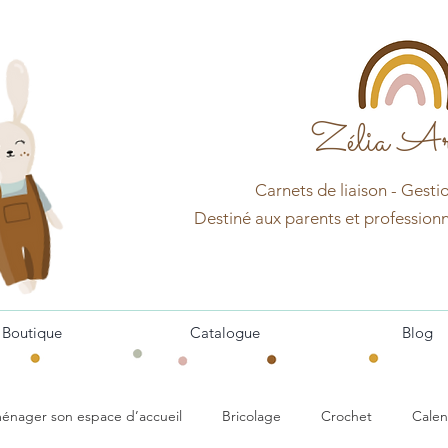
Zélia Ar
Carnets d
e
liaison - Gesti
Destin
é aux pa
r
ents et professionn
Boutique
Catalogue
Blog
énager son espace d’accueil
Bricolage
Crochet
Calen