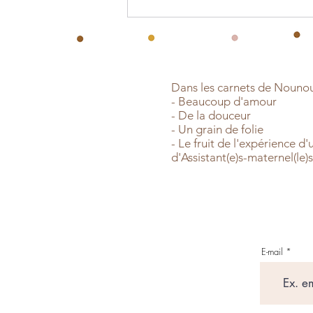
Hausse du salaire minimum
conventionnel au
1/09/2023
Dans les carnets de Nounou Z
- Beaucoup d'amour
- De la douceur
- Un grain de folie
- Le fruit de l'expérience d'
d'Assistant(e)s-maternel(le)
E-mail