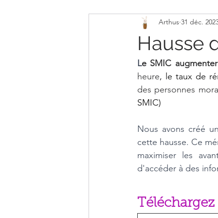
Arthus
31 déc. 202
Organisation Assmat
Souvenir
Hausse d
L
e SMIC augmentera
heure
,
le taux de r
des personnes mora
SMIC)
Nous avons créé u
cette hausse. Ce mé
maximiser les ava
d'accéder à des info
Téléchargez