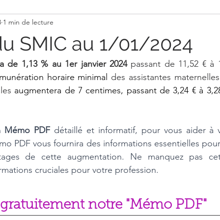
3
1 min de lecture
Actualité Assmat
Activité pour s'amuser
Recette
u SMIC au 1/01/2024
 de 1,13 % au 1er janvier 2024 
passant de 11,52 € à 1
émunération horaire minimal 
des assistantes maternelle
les
 augmentera de 7 centimes, passant de 3,24 € à 3,28 
n 
Mémo PDF
 détaillé et informatif, pour vous aider à 
mo PDF vous fournira des informations essentielles pou
ntages de cette augmentation. Ne manquez pas cett
rmations cruciales pour votre profession.
 gratuitement notre "Mémo PDF"