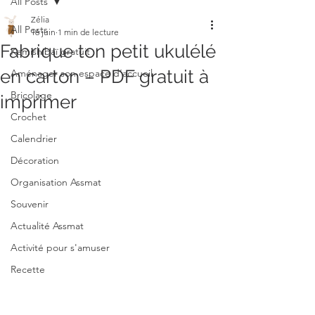
All Posts
Zélia
All Posts
16 juin
1 min de lecture
Fabrique ton petit ukulélé
Kamishibaï gratuit
en carton – PDF gratuit à
Aménager son espace d’accueil
Bricolage
imprimer
Crochet
Calendrier
Décoration
Organisation Assmat
Souvenir
Actualité Assmat
Activité pour s'amuser
Recette