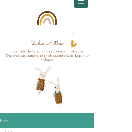
Zélia Arthus
Carnets d
e
liaison - Gesti
on
administrative
Destin
é aux pa
r
ents et professionnels de la petite
enfance
Post