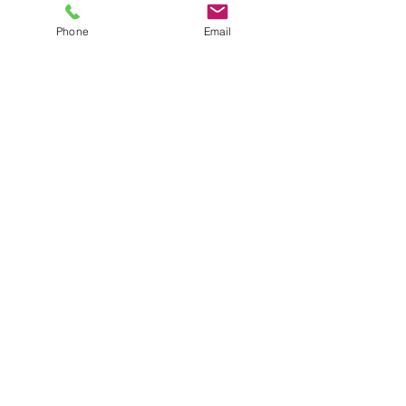
activiteenfant
#cahierdactivités
Activité pour s'amuser
Phone
Email
Voir tout
Posts récents