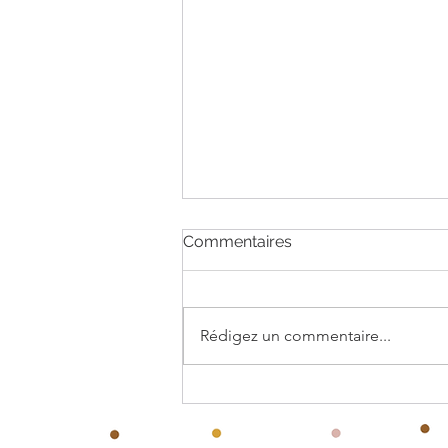
Commentaires
Rédigez un commentaire...
Fabrique ton petit
tambourin – PDF gratuit à
imprimer