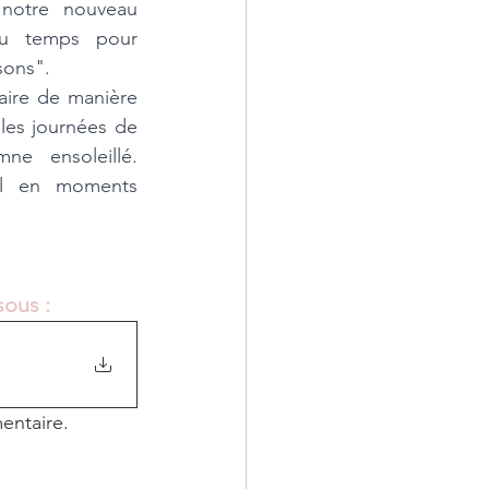
notre nouveau 
u temps pour 
sons".
ire de manière 
les journées de 
e ensoleillé. 
il en moments 
sous :
entaire. 