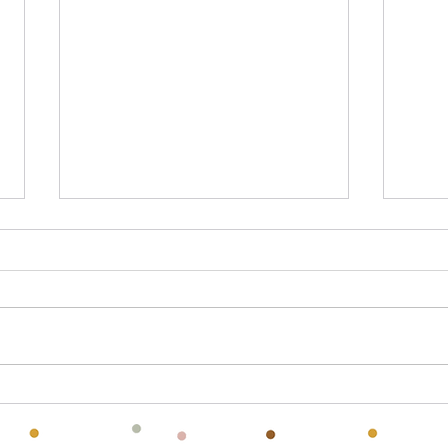
Calendrier mensuel :
Étiq
Janvier 2026 gratuit à
à im
imprimer