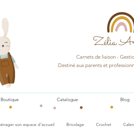
Zélia Ar
Carnets d
e
liaison - Gesti
Destin
é aux pa
r
ents et professionn
Boutique
Catalogue
Blog
énager son espace d’accueil
Bricolage
Crochet
Calen