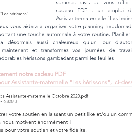
sommes ravis de vous offrir 
cadeau PDF : un emploi d
"Les hérissons"
Assistante-maternelle "Les héris
ux vous aidera à organiser votre planning hebdomada
portant une touche automnale à votre routine. Planifier 
ra désormais aussi chaleureux qu'un jour d'automn
s maintenant et transformez vos journées de trava
dorables hérissons gambadant parmi les feuilles
itement notre cadeau PDF 
ur Assistante-maternelle "Les hérissons",  ci-des
s Assistante-maternelle Octobre 2023
.pdf
 • 6.82MB
rer votre soutien en laissant un petit like et/ou un comm
 nous motivent énormément !
 pour votre soutien et votre fidélité. 