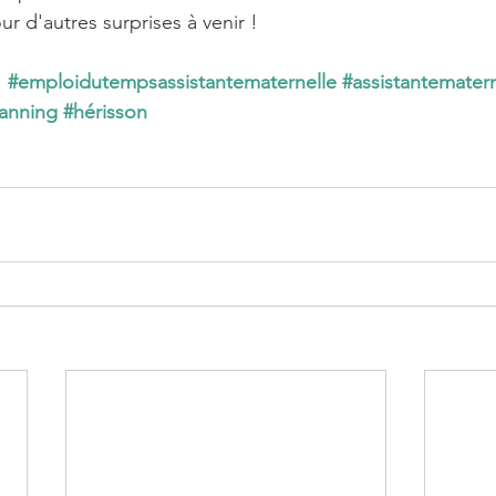
r d'autres surprises à venir !
#emploidutempsassistantematernelle
#assistantematern
anning
#hérisson