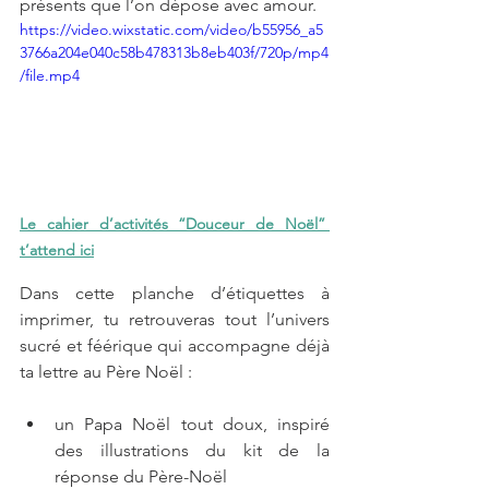
présents que l’on dépose avec amour.
https://video.wixstatic.com/video/b55956_a5
3766a204e040c58b478313b8eb403f/720p/mp4
/file.mp4
Le cahier d’activités “Douceur de Noël” 
t’attend ici
Dans cette planche d’étiquettes à 
imprimer, tu retrouveras tout l’univers 
sucré et féérique qui accompagne déjà 
ta lettre au Père Noël :
un Papa Noël tout doux, inspiré 
des illustrations du kit de la 
réponse du Père-Noël