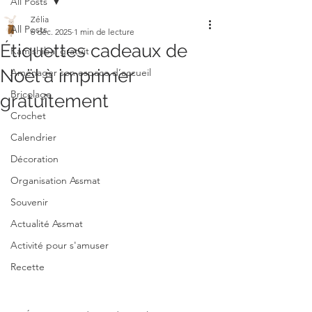
All Posts
Zélia
All Posts
6 déc. 2025
1 min de lecture
Étiquettes cadeaux de
Kamishibaï gratuit
Noël à imprimer
Aménager son espace d’accueil
Bricolage
gratuitement
Crochet
Calendrier
Décoration
Organisation Assmat
Souvenir
Actualité Assmat
Activité pour s'amuser
Recette