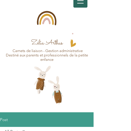
Zélia Arthus
Carnets d
e
liaison - Gesti
on
administrative
Destin
é aux pa
r
ents et professionnels de la petite
enfance
Post