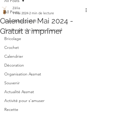
All Posts
Zélia
All Posts
1 mai 2024
2 min de lecture
Calendrier Mai 2024 -
Kamishibaï gratuit
Gratuit à imprimer
Aménager son espace d’accueil
Bricolage
Crochet
Calendrier
Décoration
Organisation Assmat
Souvenir
Actualité Assmat
Activité pour s'amuser
Recette