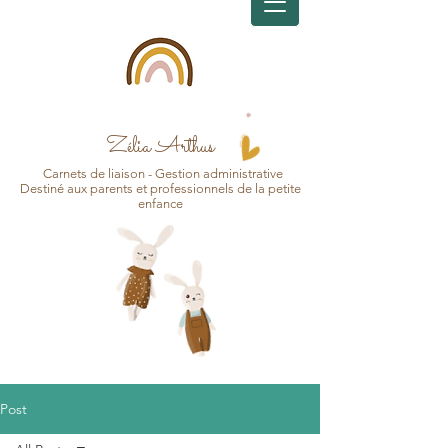
Zélia Arthus
Carnets d
e
liaison - Gesti
on
administrative
Destin
é aux pa
r
ents et professionnels de la petite
enfance
Post