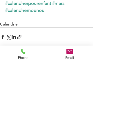
#calendrierpourenfant
#mars
#calendriernounou
Calendrier
Phone
Email
Voir tout
Posts récents