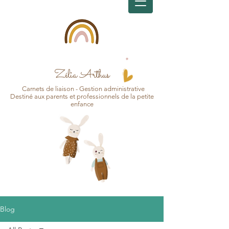
Zélia Arthus
Carnets d
e
liaison - Gesti
on
administrative
Destin
é aux pa
r
ents et professionnels de la petite
enfance
Blog