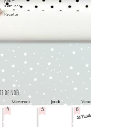
pour
s'amuser
Recette