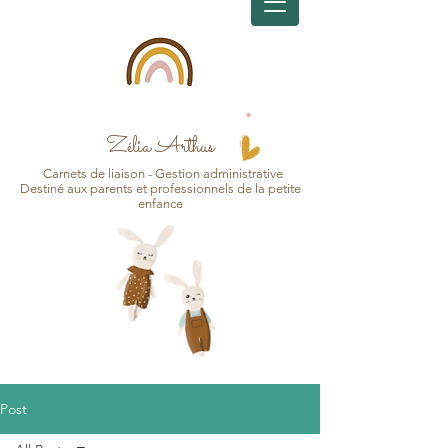
Zélia Arthus
Carnets d
e
liaison - Gesti
on
administrative
Destin
é aux pa
r
ents et professionnels de la petite
enfance
Post