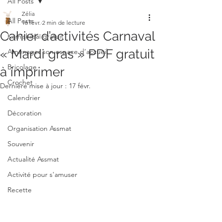
All Posts
Zélia
All Posts
16 févr.
2 min de lecture
Cahier d’activités Carnaval
Kamishibaï gratuit
« Mardi gras » PDF gratuit
Aménager son espace d’accueil
Bricolage
à imprimer
Crochet
Dernière mise à jour :
17 févr.
Calendrier
Décoration
Organisation Assmat
Souvenir
Actualité Assmat
Activité pour s'amuser
Recette