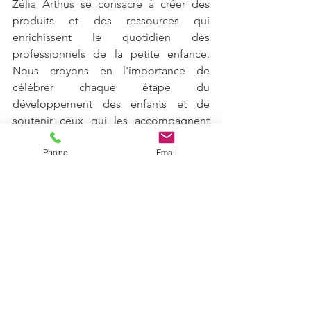
Zélia Arthus se consacre à créer des 
produits et des ressources qui 
enrichissent le quotidien des 
professionnels de la petite enfance. 
Nous croyons en l'importance de 
célébrer chaque étape du 
développement des enfants et de 
soutenir ceux qui les accompagnent 
avec passion et dévouement.
Phone
Email
#cahierdactivités
#carnaval
Mardi gras
Activité pour s'amuser