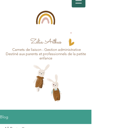
Zélia Arthus
Carnets d
e
liaison - Gesti
on
administrative
Destin
é aux pa
r
ents et professionnels de la petite
enfance
Blog