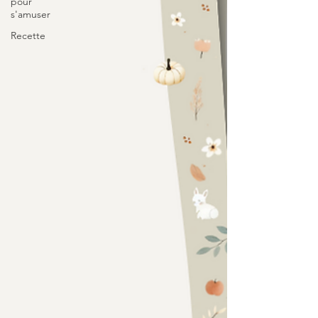
pour
s'amuser
Recette