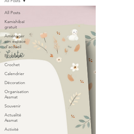
All Posts
All Posts
Kamishibaï
gratuit
Aménager
son espace
d’accueil
Bricolage
Crochet
Calendrier
Décoration
Organisation
Assmat
Souvenir
Actualité
Assmat
Activité