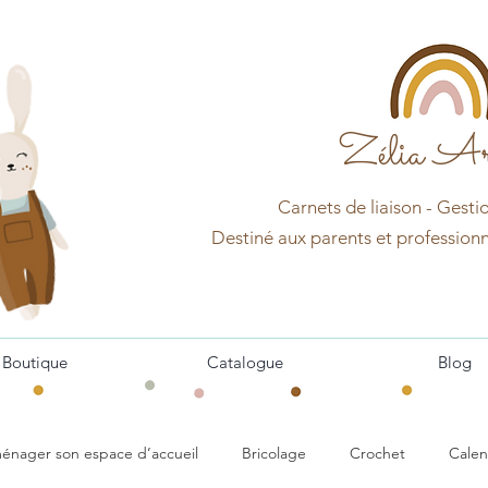
Zélia Ar
Carnets d
e
liaison - Gesti
Destin
é aux pa
r
ents et professionn
Boutique
Catalogue
Blog
énager son espace d’accueil
Bricolage
Crochet
Calen