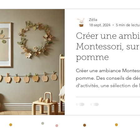
Actualité Assmat
Activité pour s'amuser
Recette
Zélia
18 sept. 2024
5 min de lectu
Créer une amb
Montessori, sur
pomme
Créer une ambiance Montesso
pomme. Des conseils de décoration, des propositions
d'activités, une sélection de l