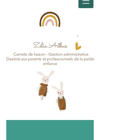
Zélia Arthus
Carnets d
e
liaison - Gesti
on
administrative
Destin
é aux pa
r
ents et professionnels de la petite
enfance