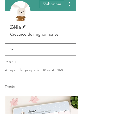
Plus d'actions
S'abonner
Écrivain
Zélia
Créatrice de mignonneries
Profil
A rejoint le groupe le : 18 sept. 2024
Posts