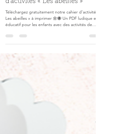
PDF GRATUIT : Cahier
d’activités « Les abeilles »
Téléchargez gratuitement notre cahier d’activités «
Les abeilles » à imprimer 🌼🐝 Un PDF ludique et
éducatif pour les enfants avec des activités de
logique, graphisme et observation autour des
abeilles. Une jolie activité printanière idéale pour
les assistantes maternelles, la maternelle et les
activités nature.