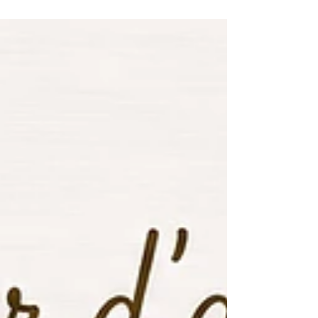
Des supports doux et ludiques parfaits pour
sensibiliser les enfants à la nature, à la biodiversité
et au rôle essentiel des abeilles Idéal pour les
activités en maternelle, crèche ou chez les
assistantes maternelles.