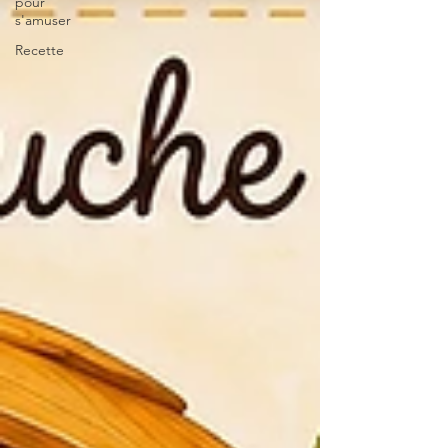
pour
s'amuser
Recette