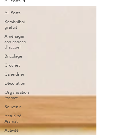
All Posts
All Posts
Kamishibaï
gratuit
Aménager
son espace
d’accueil
Bricolage
Crochet
Calendrier
Décoration
Organisation
Assmat
Souvenir
Actualité
Assmat
Activité