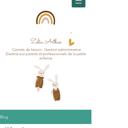
Zélia Arthus
Carnets d
e
liaison - Gesti
on
administrative
Destin
é aux pa
r
ents et professionnels de la petite
enfance
Blog