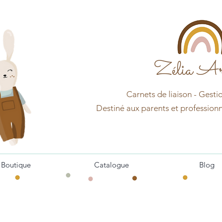
Zélia Ar
Carnets d
e
liaison - Gesti
Destin
é aux pa
r
ents et professionn
Boutique
Catalogue
Blog