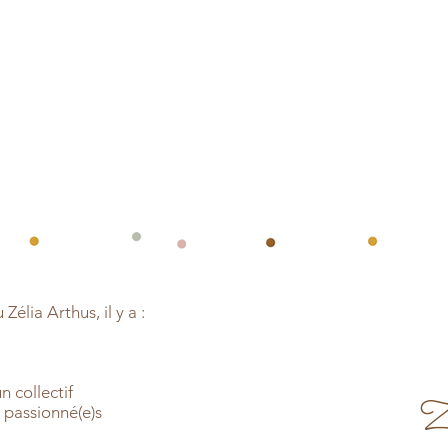
élia Arthus, il y a :
un collectif
Z
s passionné(e)s