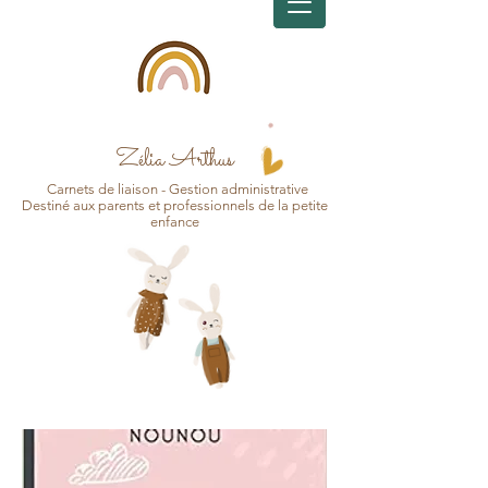
Zélia Arthus
Carnets d
e
liaison - Gesti
on
administrative
Destin
é aux pa
r
ents et professionnels de la petite
enfance