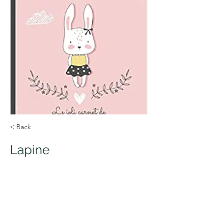
< Back
Lapine