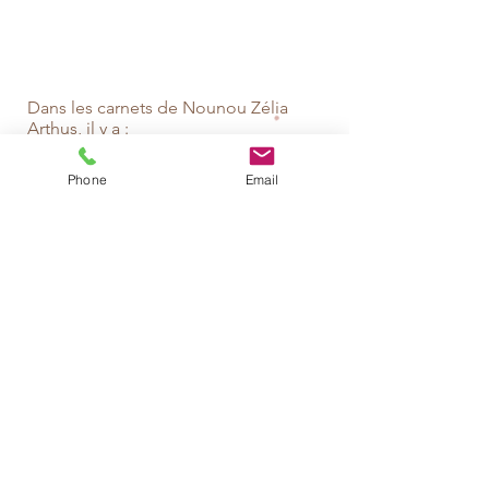
Dans les carnets de Nounou Zélia
Arthus, il y a :
- Beaucoup d'amour
- De la douceur
Phone
Email
- Un grain de folie
- Le fruit de l'expérience d'un collectif
d'Assistant(e)s-maternel(le)s
passionné(e)s
Abonnez-vous pour recevoir
nos PDF en exclusivité
E-mail
S'abonner à la newsletter