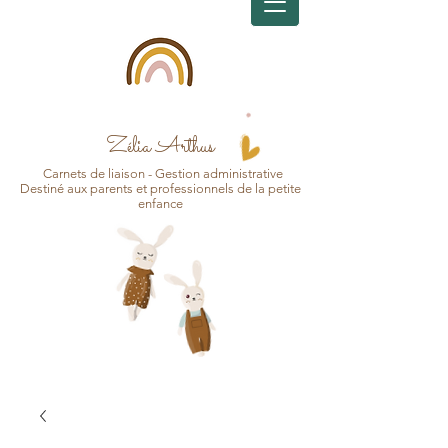
Zélia Arthus
Carnets d
e
liaison - Gesti
on
administrative
Destin
é aux pa
r
ents et professionnels de la petite
enfance