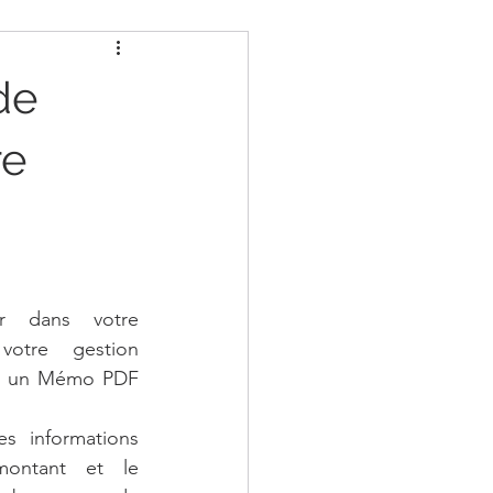
de
re
 dans votre 
votre gestion 
éé un Mémo PDF 
 informations 
montant et le 