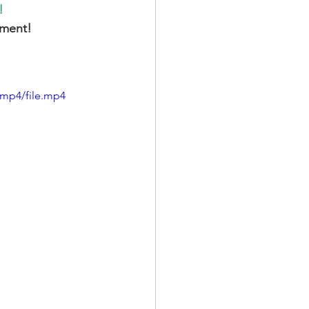
!
ement!
/mp4/file.mp4