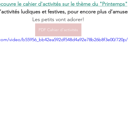
couvre le cahier d'activités 
sur le thème du "Printemps"
d’activités ludiques et festives, pour encore plus d’amus
Les petits vont adorer!
PDF Cahier d'activités
ic.com/video/b55956_bb42ea592df548d4a92e78b26b8f3e00/720p