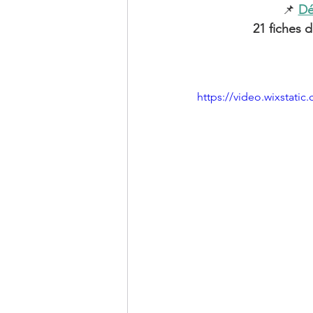
📌 
Dé
21 fiches 
https://video.wixstat