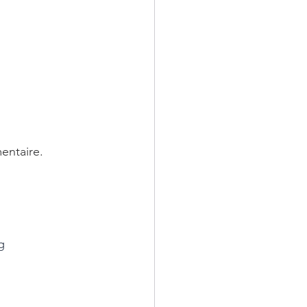
entaire. 
g 