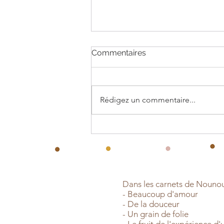
Commentaires
Rédigez un commentaire...
Hausse du SMIC du
1er/11/2024
Dans les carnets de Nounou Z
- Beaucoup d'amour
- De la douceur
- Un grain de folie
- Le fruit de l'expérience d'