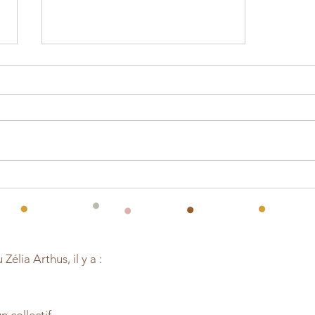
Mémo adaptation à
télécharger gratuitement
élia Arthus, il y a :
un collectif