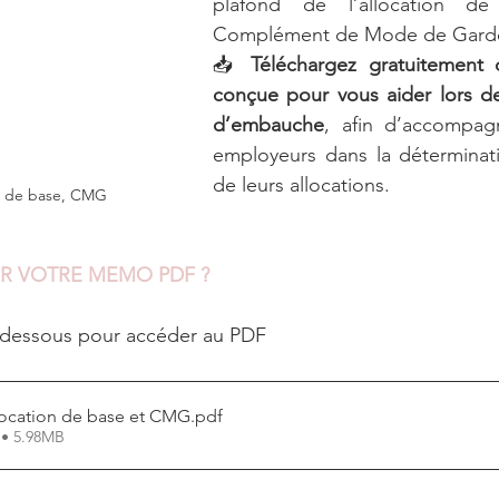
plafond de l’allocation d
Complément de Mode de Gard
📥 
Téléchargez gratuitement c
conçue pour vous aider lors de
d’embauche
, afin d’accompagn
employeurs dans la déterminat
de leurs allocations.
on de base, CMG
 VOTRE MEMO PDF ?
ci-dessous pour accéder au PDF
cation de base et CMG
.pdf
 • 5.98MB