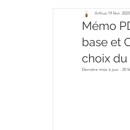
Arthus
19 févr. 2025
Organisation Assmat
Souvenir
Mémo PDF
base et 
choix du
Dernière mise à jour :
20 f