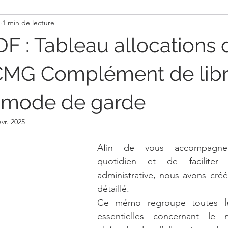
1 min de lecture
Actualité Assmat
Activité pour s'amuser
Recette
 : Tableau allocations 
CMG Complément de lib
 mode de garde
évr. 2025
Afin de vous accompagner
quotidien et de faciliter 
administrative, nous avons cr
détaillé.
Ce mémo regroupe toutes les
essentielles concernant le 