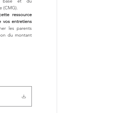
e base et du 
e (CMG).
ette ressource 
 vos entretiens 
er les parents 
ion du montant 