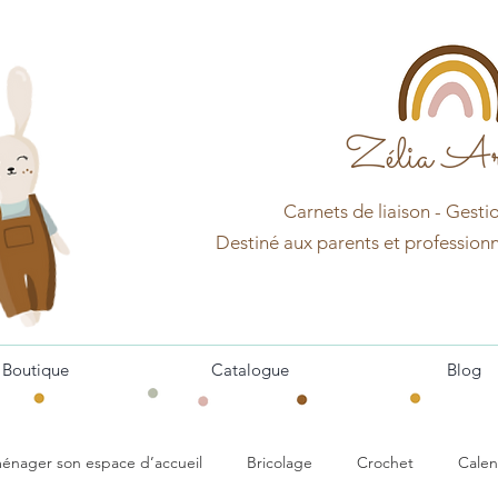
Zélia Ar
Carnets d
e
liaison - Gesti
Destin
é aux pa
r
ents et professionn
Boutique
Catalogue
Blog
énager son espace d’accueil
Bricolage
Crochet
Calen