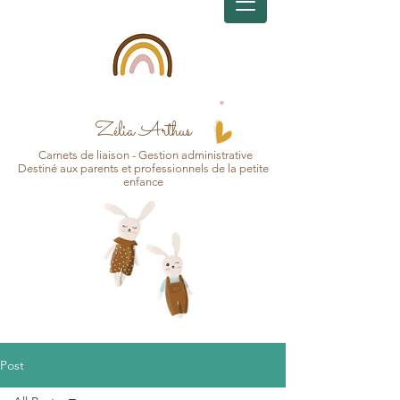
Zélia Arthus
Carnets d
e
liaison - Gesti
on
administrative
Destin
é aux pa
r
ents et professionnels de la petite
enfance
Post