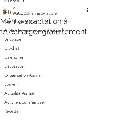
All Posts
Zélia
All Posts
8 sept. 2024
2 min de lecture
Mémo adaptation à
Kamishibaï gratuit
télécharger gratuitement
Aménager son espace d’accueil
Bricolage
Crochet
Calendrier
Décoration
Organisation Assmat
Souvenir
Actualité Assmat
Activité pour s'amuser
Recette