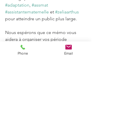
#adaptation
, 
#assmat
#assistantematernelle
 et 
#zeliaarthus
pour atteindre un public plus large.
Nous espérons que ce mémo vous 
aidera à organiser vos période 
d'adaptation de manière efficace et 
agréable. Merci encore pour votre 
Phone
Email
confiance et vos achats. 
Bonne organisation et à très bientôt !
#organisationassmat
#adaptationassistantematernelle
#assistantematernelle
#assmat
#adaptation
#freeprintable
#projetdaccueil
#periodedetransition
Organisation Assmat