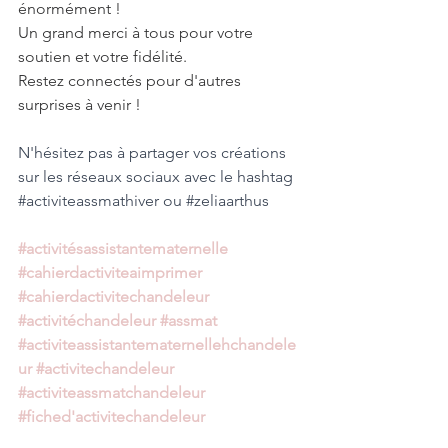
énormément !
Un grand merci à tous pour votre 
soutien et votre fidélité. 
Restez connectés pour d'autres 
surprises à venir !
N'hésitez pas à partager vos créations 
sur les réseaux sociaux avec le hashtag 
#activiteassmathiver
 ou 
#zeliaarthus
#activitésassistantematernelle
#cahierdactiviteaimprimer
#cahierdactivitechandeleur
#activitéchandeleur
#assmat
#activiteassistantematernellehchandele
ur
#activitechandeleur
#activiteassmatchandeleur
#fiched
'activitechandeleur 