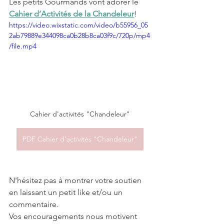
Les petits Gourmands vont adorer le 
Cahier d’Activités de la Chandeleur
!
https://video.wixstatic.com/video/b55956_05
2ab79889e344098ca0b28b8ca03f9c/720p/mp4
/file.mp4
Cahier d'activités "Chandeleur"
PDF Cahier d'activités "Chandeleur"
N'hésitez pas à montrer votre soutien 
en laissant un petit like et/ou un 
commentaire. 
Vos encouragements nous motivent 