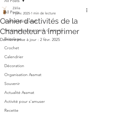
All Posts
Zélia
All Posts
7 janv. 2025
1 min de lecture
Cahier d'activités de la
Kamishibaï gratuit
Chandeleur à imprimer
Aménager son espace d’accueil
Bricolage
Dernière mise à jour :
2 févr. 2025
Crochet
Calendrier
Décoration
Organisation Assmat
Souvenir
Actualité Assmat
Activité pour s'amuser
Recette