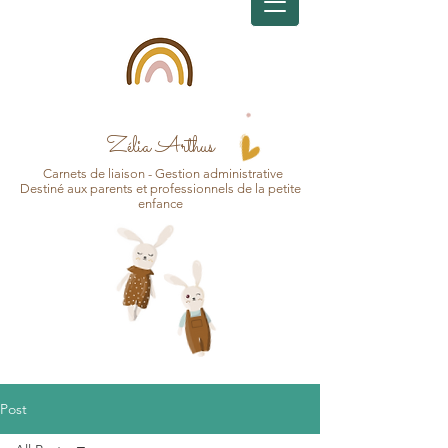
Zélia Arthus
Carnets d
e
liaison - Gesti
on
administrative
Destin
é aux pa
r
ents et professionnels de la petite
enfance
Post