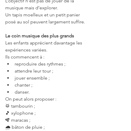
L’objectif n’est pas de jouer de la 
musique mais d’explorer.
Un tapis moelleux et un petit panier 
posé au sol peuvent largement suffire.
Le coin musique des plus grands 
Les enfants apprécient davantage les 
expériences variées.
Ils commencent à :
reproduire des rythmes ;
attendre leur tour ;
jouer ensemble ;
chanter ;
danser.
On peut alors proposer :
🥁 tambourin ;
🎵 xylophone ;
🪇 maracas ;
🌧 bâton de pluie ;