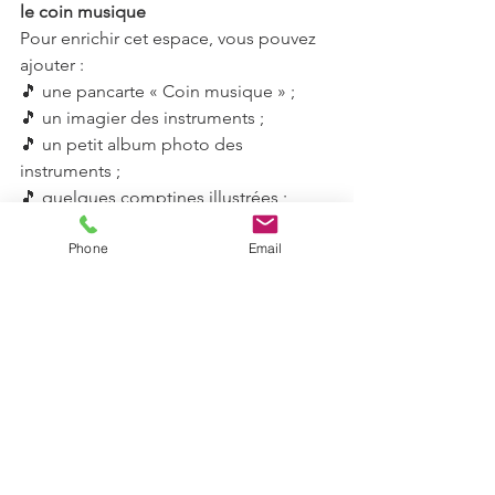
le coin musique
Pour enrichir cet espace, vous pouvez 
ajouter :
🎵 une pancarte « Coin musique » ;
🎵 un imagier des instruments ;
🎵 un petit album photo des 
instruments ;
🎵 quelques comptines illustrées ;
Phone
Email
📥 Télécharger le PDF gratuit
👉 Double-cliquez ici pour télécharger 
le DIY  
PDF Imagier instruments de musique
PDF Affiches éveil musical
Découvre