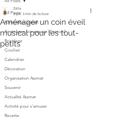
All Posts
Zélia
All Posts
3 juil.
3 min de lecture
Aménager un coin éveil
Kamishibaï gratuit
musical pour les tout-
Aménager son espace d’accueil
Bricolage
petits
Crochet
Calendrier
Décoration
Organisation Assmat
Souvenir
Actualité Assmat
Activité pour s'amuser
Recette