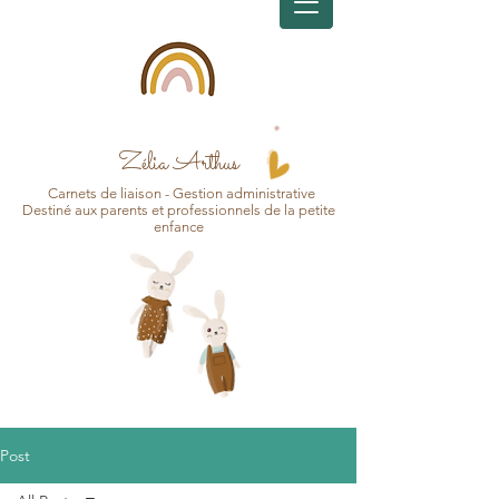
Zélia Arthus
Carnets d
e
liaison - Gesti
on
administrative
Destin
é aux pa
r
ents et professionnels de la petite
enfance
Post