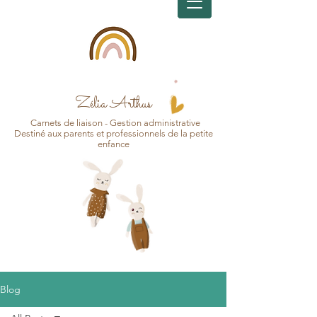
Zélia Arthus
Carnets d
e
liaison - Gesti
on
administrative
Destin
é aux pa
r
ents et professionnels de la petite
enfance
Blog